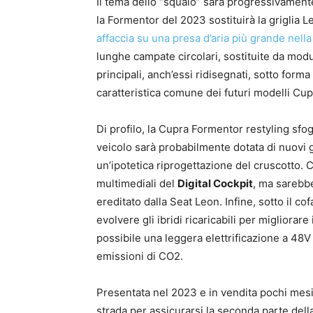
Il tema dello “squalo” sarà progressivamente 
la Formentor del 2023 sostituirà la griglia 
affaccia su una presa d’aria più grande nella
lunghe campate circolari, sostituite da moduli
principali, anch’essi ridisegnati, sotto forma
caratteristica comune dei futuri modelli Cu
Di profilo, la Cupra Formentor restyling sfo
veicolo sarà probabilmente dotata di nuovi g
un’ipotetica riprogettazione del cruscotto. 
multimediali del
Digital Cockpit
, ma sarebbe
ereditato dalla Seat Leon. Infine, sotto il 
evolvere gli ibridi ricaricabili per migliorare
possibile una leggera elettrificazione a 48V 
emissioni di CO2.
Presentata nel 2023 e in vendita pochi mesi
strada per assicurarsi la seconda parte dell