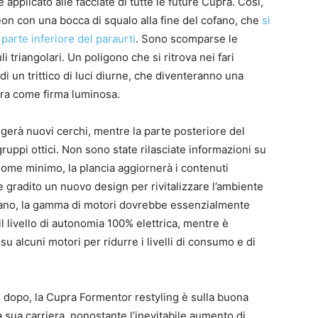
applicato alle facciate di tutte le future Cupra. Così,
Leon con una bocca di squalo alla fine del cofano, che
si
 parte inferiore del paraurti
. Sono scomparse le
 triangolari. Un poligono che si ritrova nei fari
 di un trittico di luci diurne, che diventeranno una
pra come firma luminosa.
ggerà nuovi cerchi, mentre la parte posteriore del
ruppi ottici. Non sono state rilasciate informazioni su
Come minimo, la plancia aggiornerà i contenuti
 gradito un nuovo design per rivitalizzare l’ambiente
cofano, la gamma di motori dovrebbe essenzialmente
 il livello di autonomia 100% elettrica, mentre è
su alcuni motori per ridurre i livelli di consumo e di
 dopo, la Cupra Formentor restyling è sulla buona
a sua carriera, nonostante l’inevitabile aumento di