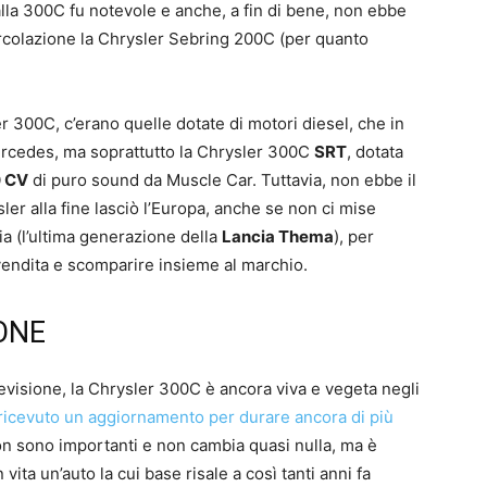
lla 300C fu notevole e anche, a fin di bene, non ebbe
colazione la Chrysler Sebring 200C (per quanto
er 300C, c’erano quelle dotate di motori diesel, che in
rcedes, ma soprattutto la Chrysler 300C
SRT
, dotata
 CV
di puro sound da Muscle Car. Tuttavia, non ebbe il
r alla fine lasciò l’Europa, anche se non ci mise
ia (l’ultima generazione della
Lancia Thema
), per
 vendita e scomparire insieme al marchio.
ONE
evisione, la Chrysler 300C è ancora viva e vegeta negli
ricevuto un aggiornamento per durare ancora di più
on sono importanti e non cambia quasi nulla, ma è
ita un’auto la cui base risale a così tanti anni fa