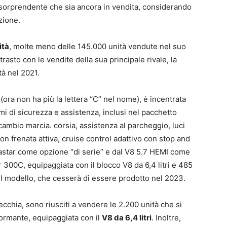
re sorprendente che sia ancora in vendita, considerando
zione.
ità
, molte meno delle 145.000 unità vendute nel suo
rasto con le vendite della sua principale rivale, la
tà nel 2021.
(ora non ha più la lettera “C” nel nome), è incentrata
i di sicurezza e assistenza, inclusi nel pacchetto
cambio marcia. corsia, assistenza al parcheggio, luci
on frenata attiva, cruise control adattivo con stop and
star come opzione “di serie” e dal V8 5.7 HEMI come
r 300C, equipaggiata con il blocco V8 da 6,4 litri e 485
del modello, che cesserà di essere prodotto nel 2023.
cchia, sono riusciti a vendere le 2.200 unità che si
ormante, equipaggiata con il
V8 da 6,4 litri
. Inoltre,