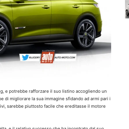
, e potrebbe rafforzare il suo listino accogliendo un
 di migliorare la sua immagine sfidando ad armi pari i
ivi, sarebbe piuttosto facile che ereditasse il motore
lta, e il relativo successo che ha incontrato dal suo