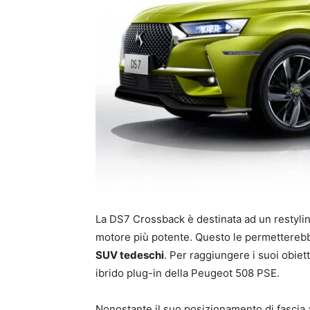
La DS7 Crossback è destinata ad un restyling
motore più potente. Questo le permetterebbe
SUV tedeschi
. Per raggiungere i suoi obiett
ibrido plug-in della Peugeot 508 PSE.
Nonostante il suo posizionamento di fascia a