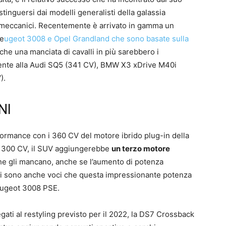
stinguersi dai modelli generalisti della galassia
i meccanici. Recentemente è arrivato in gamma un
Pe
ugeot 3008 e Opel Grandland che sono basate sulla
che una manciata di cavalli in più sarebbero i
ente alla Audi SQ5 (341 CV), BMW X3 xDrive M40i
).
NI
mance con i 360 CV del motore ibrido plug-in della
 300 CV, il SUV aggiungerebbe
un terzo motore
che gli mancano, anche se l’aumento di potenza
. Ci sono anche voci che questa impressionante potenza
eugeot 3008 PSE.
legati al restyling previsto per il 2022, la DS7 Crossback