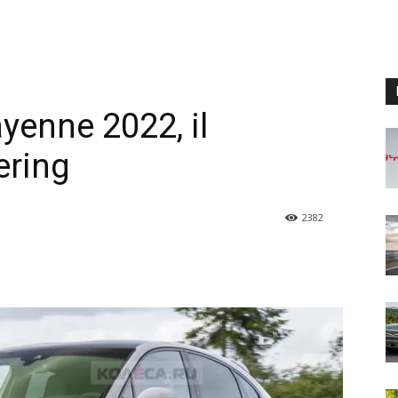
enne 2022, il
ering
2382