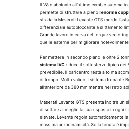
Il V8 è abbinato all’ottimo cambio automatico
permette di sfruttare a pieno
l’enorme copp
strada la Maserati Levante GTS morde l’asfal
differenziale autobloccante a slittamento lim
Grande lavoro in curva del torque vectoring 
quelle esterne per migliorare notevolmente 
Per mettere in secondo piano le oltre 2 tonne
sistema IVC
riduce il sottosterzo tipico d
prevedibile. Il baricentro resta alto ma sco
di troppo. Molto valido il sistema frenante
all’anteriore da 380 mm mentre nel retro abb
Maserati Levante GTS presenta inoltre un s
di settare al meglio la sua risposta in ogni s
elevate, Levante regola automaticamente la s
massima aerodinamicità. Se la tenuta è imp