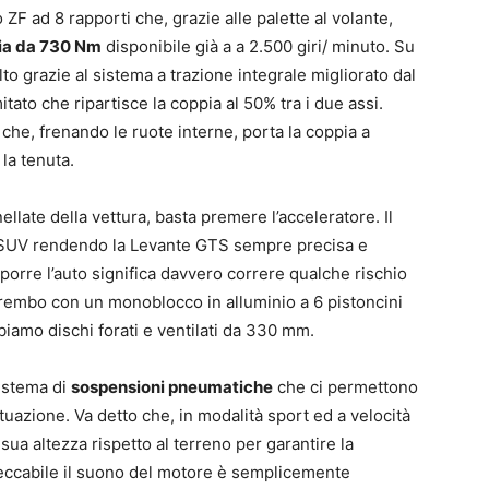
 ZF ad 8 rapporti che, grazie alle palette al volante,
ia da 730 Nm
disponibile già a a 2.500 giri/ minuto. Su
to grazie al sistema a trazione integrale migliorato dal
itato che ripartisce la coppia al 50% tra i due assi.
che, frenando le ruote interne, porta la coppia a
la tenuta.
llate della vettura, basta premere l’acceleratore. Il
ei SUV rendendo la Levante GTS sempre precisa e
mporre l’auto significa davvero correre qualche rischio
 Brembo con un monoblocco in alluminio a 6 pistoncini
iamo dischi forati e ventilati da 330 mm.
istema di
sospensioni pneumatiche
che ci permettono
ituazione. Va detto che, in modalità sport ed a velocità
ua altezza rispetto al terreno per garantire la
eccabile il suono del motore è semplicemente