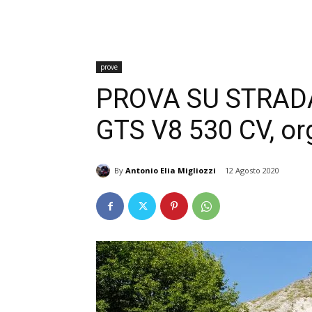
prove
PROVA SU STRADA
GTS V8 530 CV, org
By
Antonio Elia Migliozzi
12 Agosto 2020