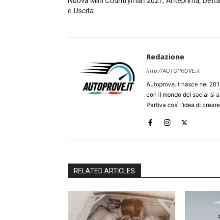
Nuova Mini Countryman 2021, Anteprima, Detta
e Uscita
Redazione
http://AUTOPROVE.it
Autoprove.it nasce nel 201
con il mondo dei social si
Partiva così l’idea di creare
RELATED ARTICLES