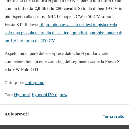
affermano che la nuova Hyundai i20 N supererà tutti i suoi rivali
2,0 litri da 250 cavalli
con un turbo da
. Si tratta di ben 19 CV in
più rispetto alla costosa MINI Cooper JCW o 50 CV sopra la
Fiesta ST. Tuttavia,
il prototipo avvistato nei test in pista rivela
solo una piccola marmitta di scarico, quindi si potrebbe trattare di
un 1,6 litri turbo da 200 CV
.
Aspettiamoci però delle sorprese dato che Hyundai vuole
competere direttamente con i big del segmento come la Fiesta ST
e la VW Polo GTI.
Categorie:
anteprime
Tag:
Hyundai
,
hyundai i20 n
,
new
Autoprove.it
Torna in alto