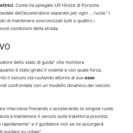
ettrici
. Come ha spiegato Ulf Hintze di Porsche
pedale dell’acceleratore separato per ogni … ruota.”
I
ado di mantenere sincronizzati tutti e quattro i
voli condizioni della strada.
IVO
rvatore dello stato di guida” che monitora
quanto è stato girato il volante e con quale forza,
to il veicolo sta ruotando attorno al suo
asse
ndi confrontate con un modello dinamico del veicolo
are interviene frenando o accelerando le singole ruote.
aiuta a mantenere il veicolo sulla traiettoria prevista.
o rapidamente” e il guidatore non se ne accorgerà
 guidare su rotaie”.