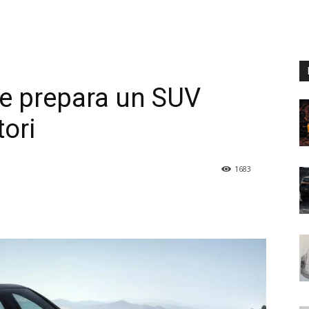
he prepara un SUV
tori
1683