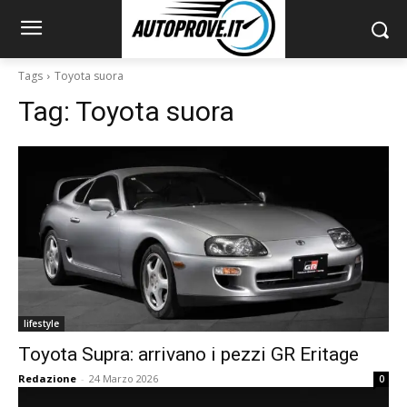
Tags
Toyota suora
Tag:
Toyota suora
lifestyle
Toyota Supra: arrivano i pezzi GR Eritage
Redazione
-
24 Marzo 2026
0