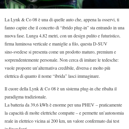
La Lynk & Co 08 è una di quelle auto che, appena la osservi, ti
fanno capire che il concetto di “ibrido plug‑in” sta entrando in una
nuova fase. Lunga 4,82 metri, con un design pulito e futuristico,
firma luminosa verticale e maniglie a filo, questa D‑SUV
sino‑svedese si presenta come un prodotto maturo, premium e
sorprendentemente personale. Non cerca di imitare le tedesche:
vuole proporre un’alternativa credibile, diversa e molto più
elettrica di quanto il nome “ibrida” lasci immaginare.
Il cuore della Lynk & Co 08 è un sistema plug‑in che ribalta il
paradigma tradizionale.
La batteria da 39,6 kWh è enorme per una PHEV – praticamente
la capacità di molte elettriche compatte – e permette un’autonomia
reale in elettrico vicina ai 200 km, un valore confermato dai test
indipendenti.