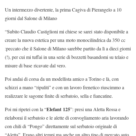
Un intermezzo divertente, la prima Cagiva di Pierangelo a 10
giorni dal Salone di Milano
“Subito Claudio Castiglioni mi chiese se sarei stato disponibile a
creare la nuova estetica per una moto monocilindrica da 350 cc
:peccato che il Salone di Milano sarebbe partito da lì a dieci giorni
(!), per cui mi tuffai in una serie di bozzetti basandomi su telaio e
misure di base ricavate dal vero.
Poi andai di corsa da un modellista amico a Torino e là, con
schizzi a mano “ripuliti” e con un lavoro frenetico riuscimmo a
realizzare le sagome finite di serbatoio, sella e fiancatine.
Elefant 125
Poi mi ripetei con la “
”: presi una Aletta Rossa e
rielaborai il serbatoio e le alette di convogliamento aria lavorando
con chili di “Pongo” direttamente sul serbatoio originale di
“Aletta”. Erano altri tempi ma anche un altro tipo di mercato auto