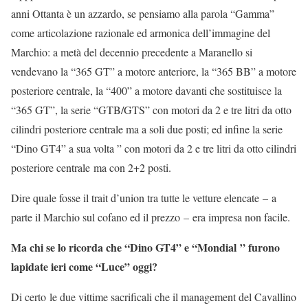
anni Ottanta è un azzardo, se pensiamo alla parola “Gamma”
come articolazione razionale ed armonica dell’immagine del
Marchio: a metà del decennio precedente a Maranello si
vendevano la “365 GT” a motore anteriore, la “365 BB” a motore
posteriore centrale, la “400” a motore davanti che sostituisce la
“365 GT”, la serie “GTB/GTS” con motori da 2 e tre litri da otto
cilindri posteriore centrale ma a soli due posti; ed infine la serie
“Dino GT4” a sua volta ” con motori da 2 e tre litri da otto cilindri
posteriore centrale ma con 2+2 posti.
Dire quale fosse il trait d’union tra tutte le vetture elencate – a
parte il Marchio sul cofano ed il prezzo – era impresa non facile.
Ma chi se lo ricorda che “Dino GT4” e “Mondial ” furono
lapidate ieri come “Luce” oggi?
Di certo le due vittime sacrificali che il management del Cavallino