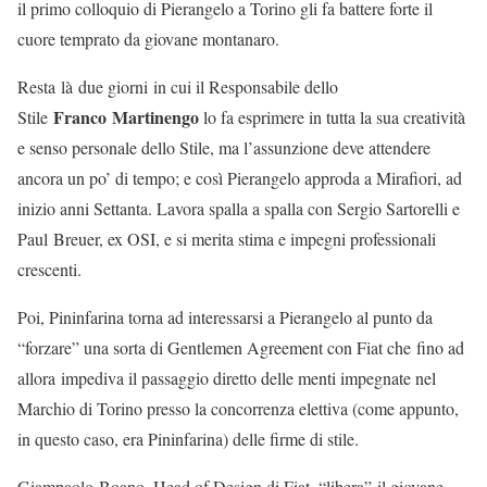
il primo colloquio di Pierangelo a Torino gli fa battere forte il
cuore temprato da giovane montanaro.
Resta là due giorni in cui il Responsabile dello
Franco Martinengo
Stile
lo fa esprimere in tutta la sua creatività
e senso personale dello Stile, ma l’assunzione deve attendere
ancora un po’ di tempo; e così Pierangelo approda a Mirafiori, ad
inizio anni Settanta. Lavora spalla a spalla con Sergio Sartorelli e
Paul Breuer, ex OSI, e si merita stima e impegni professionali
crescenti.
Poi, Pininfarina torna ad interessarsi a Pierangelo al punto da
“forzare” una sorta di Gentlemen Agreement con Fiat che fino ad
allora impediva il passaggio diretto delle menti impegnate nel
Marchio di Torino presso la concorrenza elettiva (come appunto,
in questo caso, era Pininfarina) delle firme di stile.
Giampaolo Boano, Head of Design di Fiat, “libera” il giovane