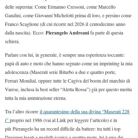
delle superstar. Come Ermanno Cressoni, come Marcello
Gandini, come Giovanni Michelotti prima di loro, e persino come
Franco Scaglione (di cui ricorre nel 2026 il centodecimo anno
Pierangelo Andreani
dalla nascita). Ecco:
fa parte di questa
schiera.
Parlare con lui, in generale, è sempre una esperienza toccante:
papà di auto e moto che hanno segnato come un imprinting la mia
adolescenza (Maserati serie Biturbo a due e quattro porte,
Ferrari Mondial, oppure tutte le Cagiva del boom del marchio di
Varese, inclusa la best seller “Aletta Rossa”) già per questo merita
tutta la mia ammirazione eterna.
Tra l’altro ricorre
il quarantesimo della sua divina “Maserati 228
i”
proprio nel 1986 (vai al Link per leggere l’articolo) e in
più Pierangelo ha un record difficile da battere: tra tutti i top
Designer legati a modelli iconici a quattro ruote, lui è uno dei