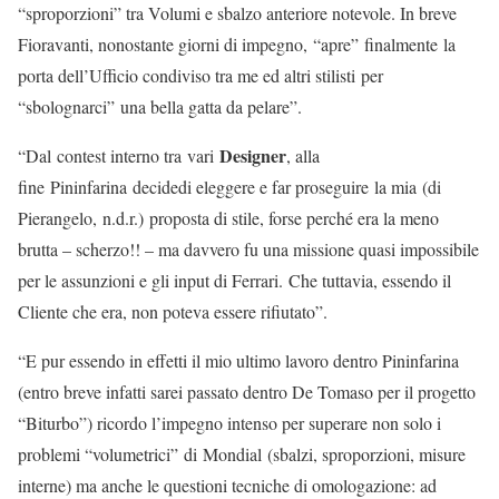
“sproporzioni” tra Volumi e sbalzo anteriore notevole. In breve
Fioravanti, nonostante giorni di impegno, “apre” finalmente la
porta dell’Ufficio condiviso tra me ed altri stilisti per
“sbolognarci” una bella gatta da pelare”.
Designer
“Dal contest interno tra vari
, alla
fine Pininfarina decidedi eleggere e far proseguire la mia (di
Pierangelo, n.d.r.) proposta di stile, forse perché era la meno
brutta – scherzo!! – ma davvero fu una missione quasi impossibile
per le assunzioni e gli input di Ferrari. Che tuttavia, essendo il
Cliente che era, non poteva essere rifiutato”.
“E pur essendo in effetti il mio ultimo lavoro dentro Pininfarina
(entro breve infatti sarei passato dentro De Tomaso per il progetto
“Biturbo”) ricordo l’impegno intenso per superare non solo i
problemi “volumetrici” di Mondial (sbalzi, sproporzioni, misure
interne) ma anche le questioni tecniche di omologazione: ad