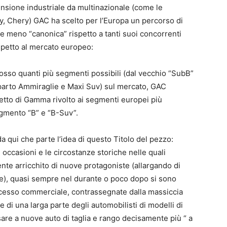
nsione industriale da multinazionale (come le
ly, Chery) GAC ha scelto per l’Europa un percorso di
 meno “canonica” rispetto a tanti suoi concorrenti
ispetto al mercato europeo:
sso quanti più segmenti possibili (dal vecchio “SubB”
mparto Ammiraglie e Maxi Suv) sul mercato, GAC
etto di Gamma rivolto ai segmenti europei più
egmento “B” e “B-Suv”.
a qui che parte l’idea di questo Titolo del pezzo:
 occasioni e le circostanze storiche nelle quali
te arricchito di nuove protagoniste (allargando di
le), quasi sempre nel durante o poco dopo si sono
cesso commerciale, contrassegnate dalla massiccia
e di una larga parte degli automobilisti di modelli di
ssare a nuove auto di taglia e rango decisamente più “ a