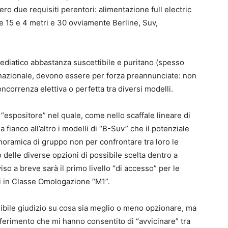
ro due requisiti perentori: alimentazione full electric
 15 e 4 metri e 30 ovviamente Berline, Suv,
ediatico abbastanza suscettibile e puritano (spesso
 nazionale, devono essere per forza preannunciate: non
oncorrenza elettiva o perfetta tra diversi modelli.
“espositore” nel quale, come nello scaffale lineare di
ianco all’altro i modelli di “B-Suv” che il potenziale
noramica di gruppo non per confrontare tra loro le
 delle diverse opzioni di possibile scelta dentro a
o a breve sarà il primo livello “di accesso” per le
li in Classe Omologazione “M1”.
bile giudizio su cosa sia meglio o meno opzionare, ma
i riferimento che mi hanno consentito di “avvicinare” tra