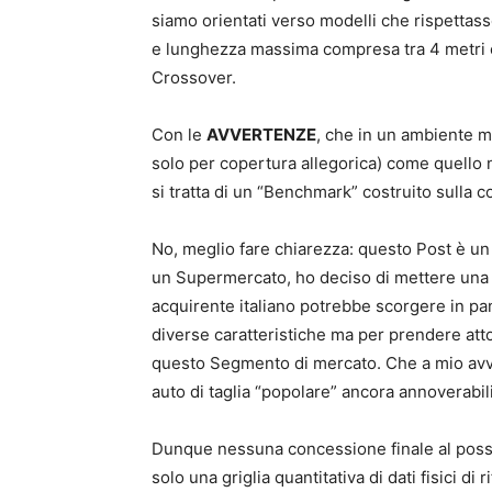
siamo orientati verso modelli che rispettasse
e lunghezza massima compresa tra 4 metri e
Crossover.
Con le
AVVERTENZE
, che in un ambiente m
solo per copertura allegorica) come quello
si tratta di un “Benchmark” costruito sulla c
No, meglio fare chiarezza: questo Post è un 
un Supermercato, ho deciso di mettere una a f
acquirente italiano potrebbe scorgere in pa
diverse caratteristiche ma per prendere atto
questo Segmento di mercato. Che a mio avvis
auto di taglia “popolare” ancora annoverabi
Dunque nessuna concessione finale al possi
solo una griglia quantitativa di dati fisici d