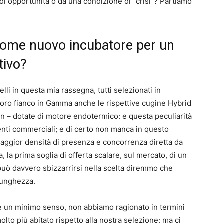
 di opportunità o da una condizione di “crisi”? Partiamo
.
come nuovo incubatore per un
tivo?
lli in questa mia rassegna, tutti selezionati in
a loro fianco in Gamma anche le rispettive cugine Hybrid
gin – dotate di motore endotermico: e questa peculiarità
nti commerciali; e di certo non manca in questo
aggior densità di presenza e concorrenza diretta da
 la prima soglia di offerta scalare, sul mercato, di un
uò davvero sbizzarrirsi nella scelta diremmo che
 lunghezza.
e un minimo senso, non abbiamo ragionato in termini
to più abitato rispetto alla nostra selezione: ma ci