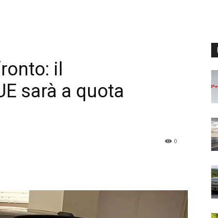
ronto: il
E sarà a quota
0