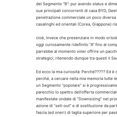
del Segmento “B”: pur avendo status e dime
sue principali concorrenti di casa BYD, Gee
penetrazione commerciale un poco diversa e
casalinghi ed orientali (Corea, Giappone) r
cioè, invece che presenziare in modo ortodo
oggi curiosamente ridefinito “A” fino al co
parrebbe al momento voler offrire un pacch
strategici, ritenendo dunque tra questi il S
Ed ecco la mia curiosità: Perché????? Ed è d
perché, a cercare nella mia memoria tutte le
un Segmento “popolare” si è progressivamen
parecchio lo spettro dell’offerta commercia
manifestate ondate di “Downsizing” nel pro
azione di “sell-out” e di sostituzione da part
fascia (ed oneri) di taglia superiore per pa