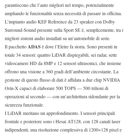
garantiscono che l’auto migliori nel tempo, potenzialmente
ampliando le funzionalità senza necessità di passare in officina.
L’impianto audio KEF Reference da 23 speaker con Dolby
Surround-Sound presente sulla Sport SE è, semplicemente, tra i
migliori sistemi audio installati su un’automobile di serie.
ADAS
Il pacchetto
è dove l’Eletre fa storia. Sono presenti in
totale 34 sensori: quattro LiDAR dispiegabili, sei radar, sette
videocamere HD da 8MP e 12 sensori ultrasonici, che insieme
offrono una visione a 360 gradi dell’ambiente circostante. La
gestione di questo flusso di dati è affidata a due chip NVIDIA
Orin-X capaci di elaborare 500 TOPS — 500 trilioni di
operazioni al secondo — con un’architettura ridondante per la
sicurezza funzionale.
I LiDAR meritano un approfondimento. I sensori principali
frontale e posteriore sono i Hesai AT128, con 128 canali laser
indipendenti, una risoluzione complessiva di 1200×128 pixel e