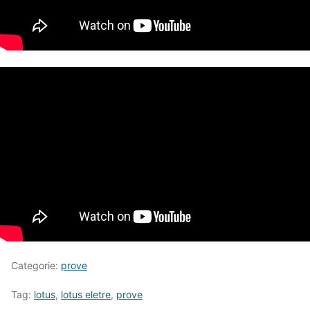
Categorie:
prove
Tag:
lotus
,
lotus eletre
,
prove