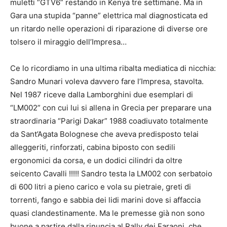
muletti “GTV6” restando in Kenya tre settimane. Ma in
Gara una stupida “panne” elettrica mal diagnosticata ed
un ritardo nelle operazioni di riparazione di diverse ore
tolsero il miraggio dell’Impresa…
Ce lo ricordiamo in una ultima ribalta mediatica di nicchia:
Sandro Munari voleva davvero fare l’Impresa, stavolta.
Nel 1987 riceve dalla Lamborghini due esemplari di
“LM002” con cui lui si allena in Grecia per preparare una
straordinaria “Parigi Dakar” 1988 coadiuvato totalmente
da Sant’Agata Bolognese che aveva predisposto telai
alleggeriti, rinforzati, cabina biposto con sedili
ergonomici da corsa, e un dodici cilindri da oltre
seicento Cavalli !!!!! Sandro testa la LM002 con serbatoio
di 600 litri a pieno carico e vola su pietraie, greti di
torrenti, fango e sabbia dei lidi marini dove si affaccia
quasi clandestinamente. Ma le premesse già non sono
buone a partire dalla rinuncia al Rally dei Faraoni, che