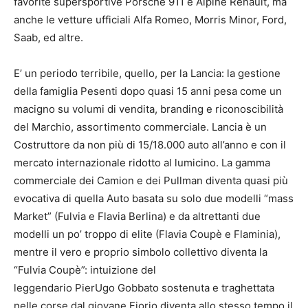
favorite supersportive Porsche 911 e Alpine Renault, ma
anche le vetture ufficiali Alfa Romeo, Morris Minor, Ford,
Saab, ed altre.
E’ un periodo terribile, quello, per la Lancia: la gestione
della famiglia Pesenti dopo quasi 15 anni pesa come un
macigno su volumi di vendita, branding e riconoscibilità
del Marchio, assortimento commerciale. Lancia è un
Costruttore da non più di 15/18.000 auto all’anno e con il
mercato internazionale ridotto al lumicino. La gamma
commerciale dei Camion e dei Pullman diventa quasi più
evocativa di quella Auto basata su solo due modelli “mass
Market” (Fulvia e Flavia Berlina) e da altrettanti due
modelli un po’ troppo di elite (Flavia Coupè e Flaminia),
mentre il vero e proprio simbolo collettivo diventa la
“Fulvia Coupè”: intuizione del
leggendario PierUgo Gobbato sostenuta e traghettata
nelle corse dal giovane Fiorio diventa allo stesso tempo il