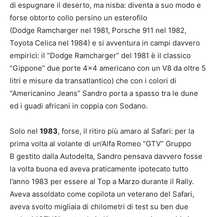
di espugnare il deserto, ma nisba: diventa a suo modo e
forse obtorto collo persino un esterofilo
(Dodge Ramcharger nel 1981, Porsche 911 nel 1982,
Toyota Celica nel 1984) e si avventura in campi davvero
empirici: il “Dodge Ramcharger” del 1981 è il classico
“Gippone” due porte 4×4 americano con un V8 da oltre 5
litri e misure da transatlantico) che con i colori di
“Americanino Jeans” Sandro porta a spasso tra le dune
ed i guadi africani in coppia con Sodano.
Solo nel
1983
, forse, il ritiro più amaro al Safari: per la
prima volta al volante di un’Alfa Romeo “GTV” Gruppo
B gestito dalla Autodelta, Sandro pensava davvero fosse
la volta buona ed aveva praticamente ipotecato tutto
l’anno 1983 per essere al Top a Marzo durante il Rally.
Aveva assoldato come copilota un veterano del Safari,
aveva svolto migliaia di chilometri di test su ben due