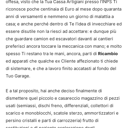
offesa, visto che la Tua Cassa Artigiani presso l’INPS Ti
riconosce poche centinaia di Euro al mese dopo quaranta
anni di versamenti e nemmeno un giorno di malattia a
casa; e anche perché dentro di Te l’idea di invecchiare ed
essere disutile non la riesci ad accettare: e dunque più
che guardare camion ed escavatori davanti ai cantieri
preferisci ancora toccare la meccanica con mano; e molto
spesso Ti restano tra le mani, ancora, parti di
Ricambio
ed apparati che qualche ex Cliente affezionato ti chiede
di sistemare, e che a lavoro finito accatasti al fondo del
Tuo Garage.
E a tal proposito, hai anche deciso finalmente di
dismettere quel piccolo e casareccio magazzino di pezzi
usati (semiassi, dischi freno, differenziali, collettori di
scarico e monoblocchi, scatole sterzo, ammortizzatori e
persino cristalli e parti di carrozzeria) frutto di
sostituzioni e di paziente esplorazione degli