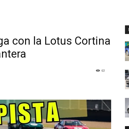
nga con la Lotus Cortina
ntera
63