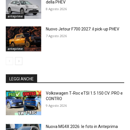
della PHEV
8 Agosto 2026
anteprime
Nuovo Jetour F700 2027: il pick-up PHEV
7 Agosto 2026
anteprime
LEGGI ANCHE
Volkswagen T‑Roc eTSI 1.5 150 CV: PRO e
CONTRO
9 Agosto 2026
Nuova MG4X 2026: le foto in Anteprima