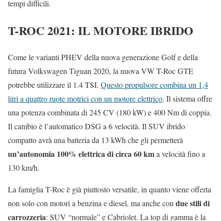
tempi difficili.
T-ROC 2021: IL MOTORE IBRIDO
Come le varianti PHEV della nuova generazione Golf e della
futura Volkswagen Tiguan 2020, la nuova VW T-Roc GTE
potrebbe utilizzare il 1.4 TSI.
Questo propulsore combina un 1,4
litri a quattro ruote motrici con un motore elettrico
. Il sistema offre
una potenza combinata di 245 CV (180 kW) e 400 Nm di coppia.
Il cambio è l’automatico DSG a 6 velocità. Il SUV ibrido
compatto avrà una batteria da 13 kWh che gli permetterà
un’autonomia 100% elettrica di circa 60 km
a velocità fino a
130 km/h.
La famiglia T-Roc è già piuttosto versatile, in quanto viene offerta
due stili di
non solo con motori a benzina e diesel, ma anche con
carrozzeria
: SUV “normale” e Cabriolet. La top di gamma è la