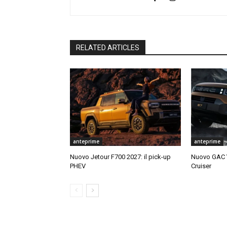
RELATED ARTICLES
anteprime
anteprime
Nuovo Jetour F700 2027: il pick-up
Nuovo GAC Y
PHEV
Cruiser