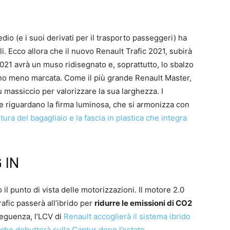
io (e i suoi derivati per il trasporto passeggeri) ha
i. Ecco allora che il nuovo Renault Trafic 2021, subirà
ic 021 avrà un muso ridisegnato e, soprattutto, lo sbalzo
ano meno marcata. Come il più grande Renault Master,
ù massiccio per valorizzare la sua larghezza. I
re riguardano la firma luminosa, che si armonizza con
ura del bagagliaio e la fascia in plastica che integra
 IN
il punto di vista delle motorizzazioni. Il motore 2.0
rafic passerà all’ibrido per
ridurre le emissioni di CO2
seguenza, l’LCV di
Renault accoglierà il sistema ibrido
 che debutterà sulla Captur dopo l’estate
.