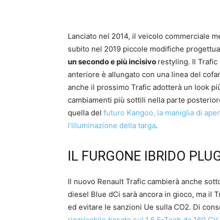
Lanciato nel 2014, il veicolo commerciale med
subito nel 2019 piccole modifiche progettual
un secondo e più incisivo
restyling. Il Traf
anteriore è allungato con una linea del cof
anche il prossimo Trafic adotterà un look pi
cambiamenti più sottili nella parte posterio
quella del
futuro Kangoo, la maniglia di apert
l’illuminazione della targa
.
IL FURGONE IBRIDO PLUG
Il nuovo Renault Trafic cambierà anche sotto 
diesel Blue dCi sarà ancora in gioco, ma il T
ed evitare le sanzioni Ue sulla CO2. Di con
ricaricabile basato sul 1.6 E-Tech da 160 CV