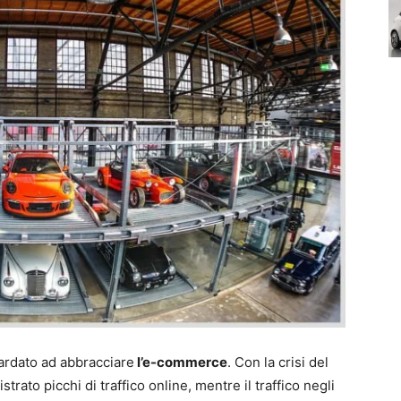
ardato ad abbracciare
l’e-commerce
. Con la crisi del
trato picchi di traffico online, mentre il traffico negli