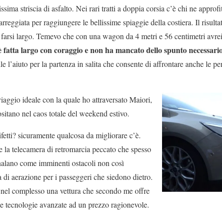
ssima striscia di asfalto. Nei rari tratti a doppia corsia c’è chi ne approf
arreggiata per raggiungere le bellissime spiaggie della costiera. Il risult
farsi largo. Temevo che con una wagon da 4 metri e 56 centimetri avrei
 fatta largo con coraggio e non ha mancato dello spunto necessario 
ile l’aiuto per la partenza in salita che consente di affrontare anche le p
ggio ideale con la quale ho attraversato Maiori,
sitano nel caos totale del weekend estivo.
fetti? sicuramente qualcosa da migliorare c’è.
 e la telecamera di retromarcia peccato che spesso
nalano come imminenti ostacoli non così
 di aerazione per i passeggeri che siedono dietro.
 nel complesso una vettura che secondo me offre
e tecnologie avanzate ad un prezzo ragionevole.