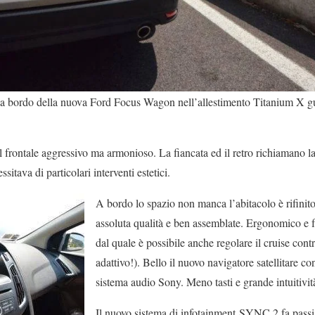
a bordo della nuova Ford Focus Wagon nell’allestimento Titanium X gu
 frontale aggressivo ma armonioso. La fiancata ed il retro richiamano 
itava di particolari interventi estetici.
A bordo lo spazio non manca l’abitacolo è rifinito
assoluta qualità e ben assemblate. Ergonomico e f
dal quale è possibile anche regolare il cruise con
adattivo!). Bello il nuovo navigatore satellitare c
sistema audio Sony. Meno tasti e grande intuitivit
Il nuovo sistema di infotainment
SYNC 2 fa passi 