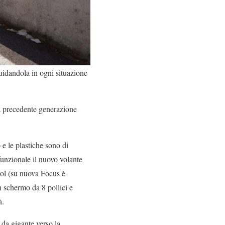
idandola in ogni situazione
la precedente generazione
 e le plastiche sono di
unzionale il nuovo volante
trol (su nuova Focus è
on schermo da 8 pollici e
à.
da gigante verso la