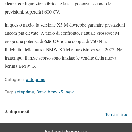
alcuna configurazione ibrida, e la sua potenza, secondo le
previsioni, supererà i 600 CV.
In questo modo, la versione X5 M dovrebbe garantire prestazioni
ancora più elevate. A titolo di confronto, l’attuale crossover M
625 CV
eroga una potenza di
e una coppia di 750 Nm.
Il debutto della nuova BMW X5 M è previsto verso il 2027. Nel
frattempo, il mese scorso sono iniziate le vendite della nuova
berlina BMW i3.
Categorie:
anteprime
Tag:
anteprime
,
Bmw
,
bmw x5
,
new
Autoprove.it
Torna in alto
Exit mobile version