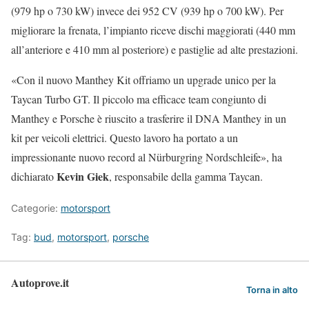
(979 hp o 730 kW) invece dei 952 CV (939 hp o 700 kW). Per
migliorare la frenata, l’impianto riceve dischi maggiorati (440 mm
all’anteriore e 410 mm al posteriore) e pastiglie ad alte prestazioni.
«Con il nuovo Manthey Kit offriamo un upgrade unico per la
Taycan Turbo GT. Il piccolo ma efficace team congiunto di
Manthey e Porsche è riuscito a trasferire il DNA Manthey in un
kit per veicoli elettrici. Questo lavoro ha portato a un
impressionante nuovo record al Nürburgring Nordschleife», ha
Kevin Giek
dichiarato
, responsabile della gamma Taycan.
Categorie:
motorsport
Tag:
bud
,
motorsport
,
porsche
Autoprove.it
Torna in alto