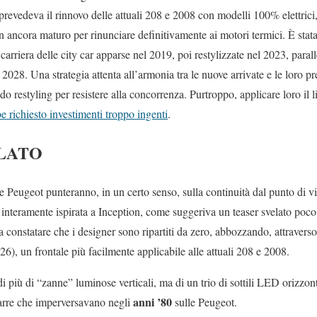
prevedeva il rinnovo delle attuali 208 e 2008 con modelli 100% elettrici
n ancora maturo per rinunciare definitivamente ai motori termici. È stat
 carriera delle city car apparse nel 2019, poi restylizzate nel 2023, para
il 2028. Una strategia attenta all’armonia tra le nuove arrivate e le loro 
o restyling per resistere alla concorrenza. Purtroppo, applicare loro il li
e richiesto investimenti troppo ingenti
.
ILATO
 Peugeot punteranno, in un certo senso, sulla continuità dal punto di vi
nteramente ispirata a Inception, come suggeriva un teaser svelato poco
constatare che i designer sono ripartiti da zero, abbozzando, attraverso
6), un frontale più facilmente applicabile alle attuali 208 e 2008.
di più di “zanne” luminose verticali, ma di un trio di sottili LED orizzo
anni ’80
 barre che imperversavano negli
sulle Peugeot.