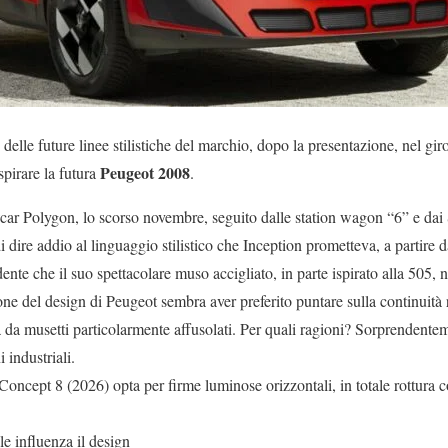
 delle future linee stilistiche del marchio, dopo la presentazione, nel gir
Peugeot 2008
spirare la futura
.
ar Polygon, lo scorso novembre, seguito dalle station wagon “6” e dai 
i dire addio al linguaggio stilistico che Inception prometteva, a partire 
dente che il suo spettacolare muso accigliato, in parte ispirato alla 505, 
ne del design di Peugeot sembra aver preferito puntare sulla continuità r
a da musetti particolarmente affusolati. Per quali ragioni? Sorprendente
 industriali.
ncept 8 (2026) opta per firme luminose orizzontali, in totale rottura co
le influenza il design