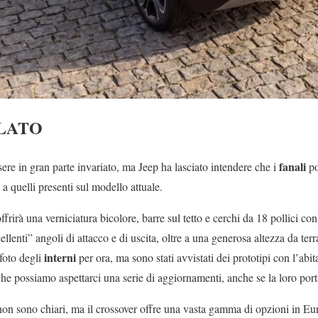
ILATO
fanali
sere in gran parte invariato, ma Jeep ha lasciato intendere che i
po
a quelli presenti sul modello attuale.
frirà una verniciatura bicolore, barre sul tetto e cerchi da 18 pollici co
lenti” angoli di attacco e di uscita, oltre a una generosa altezza da terr
interni
foto degli
per ora, ma sono stati avvistati dei prototipi con l’ab
he possiamo aspettarci una serie di aggiornamenti, anche se la loro por
on sono chiari, ma il crossover offre una vasta gamma di opzioni in Eu