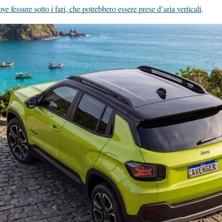
ve fessure sotto i fari, che potrebbero essere prese d’aria verticali
.