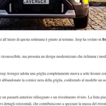
Br
si all’inizio di questa settimana è giunto al termine. Jeep ha svelato in
riconoscibile, ma presenta un design modernizzato che richiama i mode
 Jeep Avenger adotta una griglia completamente nuova a sette fessure con 
r abbandonato la cornice nera della griglia, conferendo al modello un as
 un paraurti anteriore ridisegnato e un rivestimento rivisto. La finta pia
 dettagli orizzontali, che contribuiscono a spezzare la massa del rivest