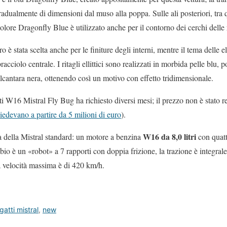
adualmente di dimensioni dal muso alla poppa. Sulle ali posteriori, tra qu
colore Dragonfly Blue è utilizzato anche per il contorno dei cerchi delle 
è stata scelta anche per le finiture degli interni, mentre il tema delle elli
racciolo centrale. I ritagli ellittici sono realizzati in morbida pelle blu, p
lcantara nera, ottenendo così un motivo con effetto tridimensionale.
i W16 Mistral Fly Bug ha richiesto diversi mesi; il prezzo non è stato r
iedevano a partire da 5 milioni di euro
).
W16 da 8,0 litri
a della Mistral standard: un motore a benzina
con quatt
 è un «robot» a 7 rapporti con doppia frizione, la trazione è integrale
a velocità massima è di 420 km/h.
gatti mistral
,
new