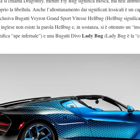
llula si chiama Dragonfly, mentre Fly Bug significa mosca, ma nell’ambito
rio la libellula. Anche l’allontanamento dai significati lessicali è un cap
esclusiva Bugatti Veyron Grand Sport Vitesse Hellbug (Hellbug signific
inglese non esiste la parola Hellbug e, in sostanza, si è ottenuto un “ins
Lady Bug
ifica “ape infernale”) e una Bugatti Divo
(Lady Bug è la “co