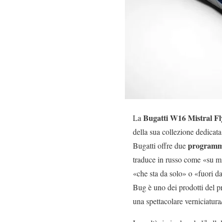
Bugatti W16 Mistral F
La
della sua collezione dedicata 
programm
Bugatti offre due
traduce in russo come «su mi
«che sta da solo» o «fuori d
Bug è uno dei prodotti del p
una spettacolare verniciatura/f