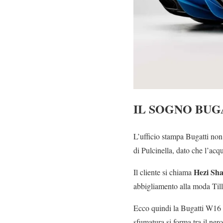
IL SOGNO BUG
L’ufficio stampa Bugatti non 
di Pulcinella, dato che l’ac
Hezi Sh
Il cliente si chiama
abbigliamento alla moda Till
Ecco quindi la Bugatti W16 M
sfumatura si forma tra il ner