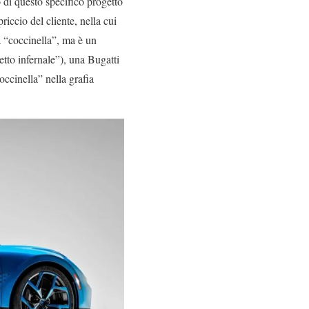
 di questo specifico progetto
riccio del cliente, nella cui
a “coccinella”, ma è un
etto infernale”), una Bugatti
ccinella” nella grafia