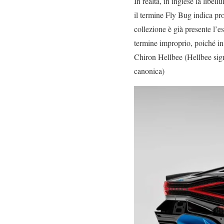
In realtà, in inglese la libe
il termine Fly Bug indica prop
collezione è già presente l’
termine improprio, poiché in 
Chiron Hellbee (Hellbee sign
canonica)