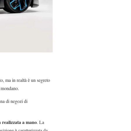
to, ma in realtà è un segreto
to mondano.
ena di negozi di
realizzata a mano
ta
. La
sizione è caratterizzata da