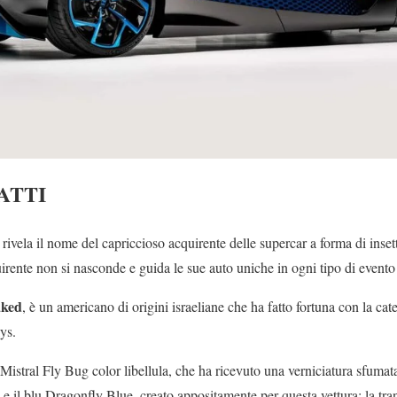
ATTI
rivela il nome del capriccioso acquirente delle supercar a forma di inset
quirente non si nasconde e guida le sue auto uniche in ogni tipo di even
aked
, è un americano di origini israeliane che ha fatto fortuna con la cat
ys.
istral Fly Bug color libellula, che ha ricevuto una verniciatura sfuma
o e il blu Dragonfly Blue, creato appositamente per questa vettura; la tran