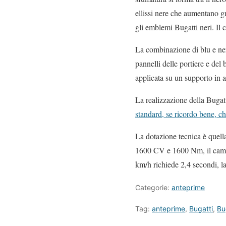
ellissi nere che aumentano gr
gli emblemi Bugatti neri. Il 
La combinazione di blu e nero 
pannelli delle portiere e del b
applicata su un supporto in a
La realizzazione della Bugatt
standard, se ricordo bene, ch
La dotazione tecnica è quell
1600 CV e 1600 Nm, il cambio
km/h richiede 2,4 secondi, l
Categorie:
anteprime
Tag:
anteprime
,
Bugatti
,
Bu