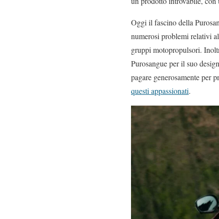
un prodotto introvabile, con
Oggi il fascino della Purosan
numerosi problemi relativi al
gruppi motopropulsori. Inolt
Purosangue per il suo design a
pagare generosamente per pr
questi appassionati
.