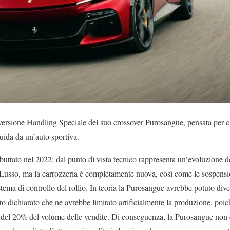
versione Handling Speciale del suo crossover Purosangue, pensata per ch
ida da un’auto sportiva.
uttato nel 2022; dal punto di vista tecnico rappresenta un’evoluzione d
Lusso, ma la carrozzeria è completamente nuova, così come le sospensio
istema di controllo del rollio. In teoria la Purosangue avrebbe potuto diven
to dichiarato che ne avrebbe limitato artificialmente la produzione, poic
ù del 20% del volume delle vendite. Di conseguenza, la Purosangue non 