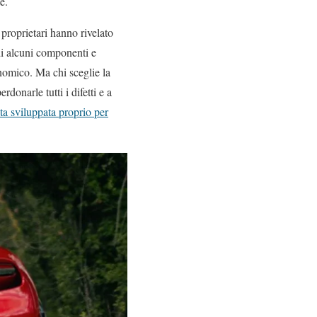
e.
proprietari hanno rivelato
 di alcuni componenti e
nomico. Ma chi sceglie la
donarle tutti i difetti e a
ta sviluppata proprio per