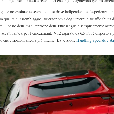
 una lunga lista d’attesa e rivenditori che ci guadagnavano generosament
gue è notevolmente scemato: i test drive indipendenti e l’esperienza dei 
la qualità di assemblaggio, all’ergonomia degli interni e all’affidabilità
re, il costo della manutenzione della Purosangue è semplicemente astro
ccattivante e per l’emozionante V12 aspirato da 6,5 litri è disposto a per
ovare emozioni ancora più intense. La versione
Handling Speciale è sta