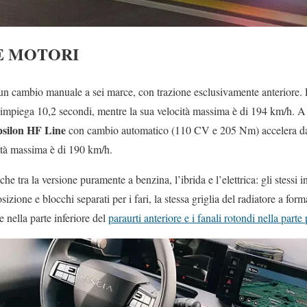
 E MOTORI
n cambio manuale a sei marce, con trazione esclusivamente anteriore. 
mpiega 10,2 secondi, mentre la sua velocità massima è di 194 km/h. A t
silon HF Line
con cambio automatico (110 CV e 205 Nm) accelera da
ità massima è di 190 km/h.
he tra la versione puramente a benzina, l’ibrida e l’elettrica: gli stessi ins
posizione e blocchi separati per i fari, la stessa griglia del radiatore a forma
 nella parte inferiore del
paraurti anteriore e i fanali rotondi nella parte