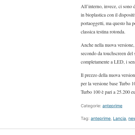
All’interno, invece, ci sono 
in bioplastica con il disposi
portaoggetti, ma questo ha p
classica testina rotonda.
Anche nella nuova versione, 
secondo da touchscreen del s
completamente a LED, i sens
Il prezzo della nuova versione
per la versione base Turbo 1
Turbo 100 è pari a 25.200 eu
Categorie:
anteprime
Tag:
anteprime
,
Lancia
,
ne