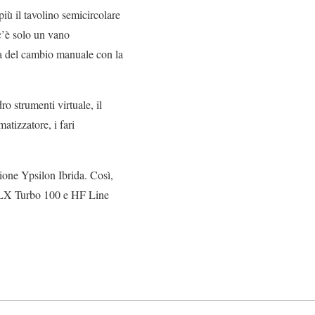
iù il tavolino semicircolare
 c’è solo un vano
va del cambio manuale con la
o strumenti virtuale, il
atizzatore, i fari
sione Ypsilon Ibrida. Così,
ni LX Turbo 100 e HF Line