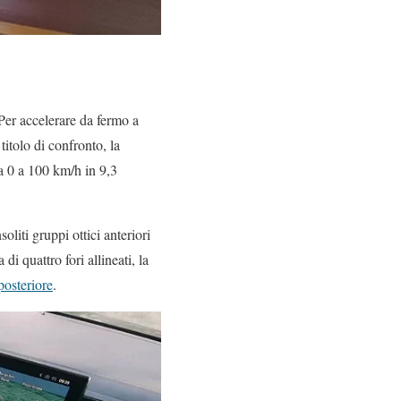
Per accelerare da fermo a
itolo di confronto, la
 0 a 100 km/h in 9,3
oliti gruppi ottici anteriori
 di quattro fori allineati, la
 posteriore
.