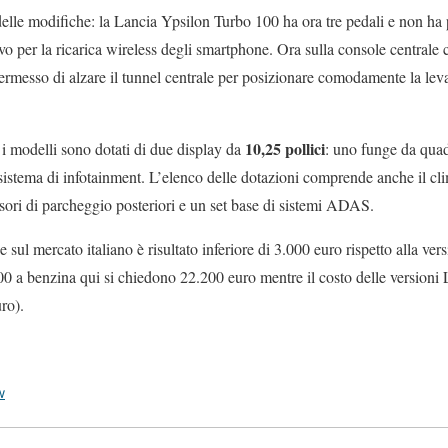
delle modifiche: la Lancia Ypsilon Turbo 100 ha ora tre pedali e non ha p
tivo per la ricarica wireless degli smartphone. Ora sulla console centrale
ermesso di alzare il tunnel centrale per posizionare comodamente la le
10,25 pollici
i modelli sono dotati di due display da
: uno funge da quadr
istema di infotainment. L’elenco delle dotazioni comprende anche il clim
ori di parcheggio posteriori e un set base di sistemi ADAS.
 sul mercato italiano è risultato inferiore di 3.000 euro rispetto alla ver
00 a benzina qui si chiedono 22.200 euro mentre il costo delle versio
ro).
w