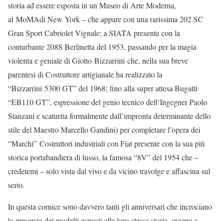
storia ad essere esposta in un Museo di Arte Moderna,
al MoMAdi New York – che appare con una rarissima 202 SC
Gran Sport Cabriolet Vignale; a SIATA presente con la
conturbante 208S Berlinetta del 1953, passando per la magia
violenta e geniale di Giotto Bizzarrini che, nella sua breve
parentesi di Costruttore artigianale ha realizzato la
“Bizzarrini 5300 GT” del 1968; fino alla super attesa Bugatti
“EB110 GT”, espressione del genio tecnico dell’Ingegner Paolo
Stanzani e scaturita formalmente dall’impronta determinante dello
stile del Maestro Marcello Gandini) per completare l’opera dei
“Marchi” Costruttori industriali con Fiat presente con la sua più
storica portabandiera di lusso, la famosa “8V” del 1954 che –
credetemi – solo vista dal vivo e da vicino travolge e affascina sul
serio.
In questa cornice sono davvero tanti gli anniversari che incrociano
la presenza dei modelli esposti alla loro stessa storia, ovvero a