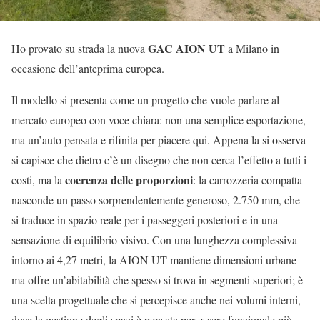
GAC AION UT
Ho provato su strada la nuova
a Milano in
occasione dell’anteprima europea.
Il modello si presenta come un progetto che vuole parlare al
mercato europeo con voce chiara: non una semplice esportazione,
ma un’auto pensata e rifinita per piacere qui. Appena la si osserva
si capisce che dietro c’è un disegno che non cerca l’effetto a tutti i
coerenza delle proporzioni
costi, ma la
: la carrozzeria compatta
nasconde un passo sorprendentemente generoso, 2.750 mm, che
si traduce in spazio reale per i passeggeri posteriori e in una
sensazione di equilibrio visivo. Con una lunghezza complessiva
intorno ai 4,27 metri, la AION UT mantiene dimensioni urbane
ma offre un’abitabilità che spesso si trova in segmenti superiori; è
una scelta progettuale che si percepisce anche nei volumi interni,
dove la gestione degli spazi è pensata per essere funzionale più