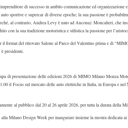
n imprenditore di successo in ambito comunicazione ed organizzazione e
 auto sportive e supercar di diverse epoche; la sua passione è probabilm
erché, al contrario, Andrea Levy è nato ad Ancona): Moncalieri, che insi
chito con la sua tradizione motoristica e stilistica la passione per l’aristo
per il format del ritrovato Salone al Parco del Valentino prima e di “
è presidente.
tampa di presentazione delle edizioni 2026 di MIMO Milano Monza Mo
.00 il Focus sul mercato delle auto elettriche in Italia, in Europa e n
tamente al pubblico dal 20 al 26 aprile 2026, per tutta la durata della 
alla Milano Design Week per inaugurare insieme la mostra dedicata ai 