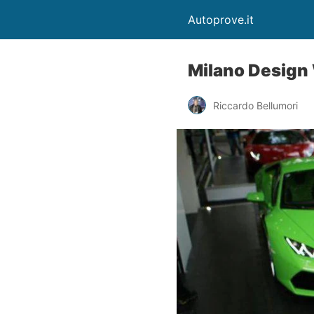
Autoprove.it
Milano Design 
Riccardo Bellumori