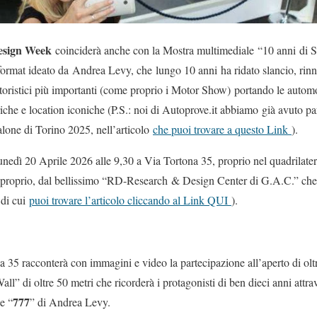
esign Week
coinciderà anche con la Mostra multimediale “10 anni di Sa
format ideato da Andrea Levy, che lungo 10 anni ha ridato slancio, rinno
toristici più importanti (come proprio i Motor Show) portando le automob
toriche e location iconiche (P.S.: noi di Autoprove.it abbiamo già avuto p
alone di Torino 2025, nell’articolo
che puoi trovare a questo Link
).
nedì 20 Aprile 2026 alle 9,30 a Via Tortona 35, proprio nel quadrilate
i, proprio, dal bellissimo “RD-Research & Design Center di G.A.C.” che
 di cui
puoi trovare l’articolo cliccando al Link QUI
).
na 35 racconterà con immagini e video la partecipazione all’aperto di o
l” di oltre 50 metri che ricorderà i protagonisti di ben dieci anni attra
777
e “
” di Andrea Levy.