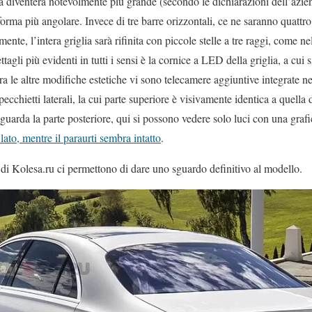
sa diventerà notevolmente più grande (secondo le dichiarazioni dell’azie
rma più angolare. Invece di tre barre orizzontali, ce ne saranno quattro e
mente, l’intera griglia sarà rifinita con piccole stelle a tre raggi, come ne
agli più evidenti in tutti i sensi è la cornice a LED della griglia, a cui
ra le altre modifiche estetiche vi sono telecamere aggiuntive integrate ne
pecchietti laterali, la cui parte superiore è visivamente identica a quel
guarda la parte posteriore, qui si possono vedere solo luci con una gra
 lato, mentre il paraurti sembra intatto
.
i di Kolesa.ru ci permettono di dare uno sguardo definitivo al modello.