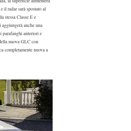
nda, la superficie aumenterà
 il radar sarà spostato al
lla stessa Classe E e
 si aggiungerà anche una
i parafanghi anteriori e
la della nuova GLC con
fica completamente nuova a