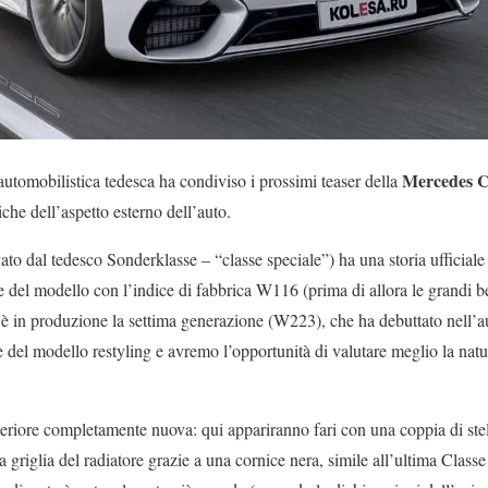
Mercedes C
automobilistica tedesca ha condiviso i prossimi teaser della
iche dell’aspetto esterno dell’auto.
o dal tedesco Sonderklasse – “classe speciale”) ha una storia ufficiale 
 del modello con l’indice di fabbrica W116 (prima di allora le grandi b
 è in produzione la settima generazione (W223), che ha debuttato nell’
e del modello restyling e avremo l’opportunità di valutare meglio la nat
teriore completamente nuova: qui appariranno fari con una coppia di st
 griglia del radiatore grazie a una cornice nera, simile all’ultima Classe 