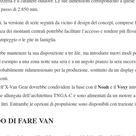
rrozzeria e il carattere outdoor. Le sue dimensioni corrispondono a quel
 passo di 2.850 mm.
 la versione di serie seguirà da vicino il design del concept, comprese l
za dei montanti centrali potrebbe facilitare l’accesso e rendere più flessi
ampeggio o le gite in famiglia.
bbe mantenere la sua disposizione a tre file, ma introdurre nuovi modi pe
 esempio a una zona notte una sera e a un angolo pranzo la sera successi
obabilmente ridimensionato per la produzione, sostituito da un display d
enti.
Noah
Voxy
ell’X-Van Gear dovrebbe condividere la base con il
e il
intr
 allungata dell’architettura TNGA-C e sono alimentati da un motore a b
8 litri. Entrambe le opzioni di propulsione sono disponibili con trazione i
O DI FARE VAN