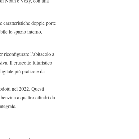
le di Noah e Voxy, con una
e caratteristiche doppie porte
bile lo spazio interno,
r riconfigurare l’abitacolo a
va. Il cruscotto futuristico
igitale più pratico e da
odotti nel 2022. Questi
enzina a quattro cilindri da
ntegrale.