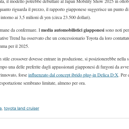
rtata, il modello potrebbe debuttare al Japan Mobility Show 2025 in otto
uanto riguarda il prezzo, il rapporto giapponese suggerisce un punto d
intorno ai 3,5 milioni di yen (circa 23.500 dollari).
media automobilistici giapponesi
rimane da confermare. I
sono noti per
reative Trend ha osservato che un concessionario Toyota da loro contatta
mma per il 2025.
n stile crossover dovesse entrare in produzione, si posizionerebbe nella s
mpo una delle preferite dagli appassionati giapponesi di furgoni da avve
rinnovato, forse
influenzato dal concept ibrido plug-in Delica D:X
. Per 
i esportazione sembrano limitate, almeno per ora.
a
,
toyota land cruiser