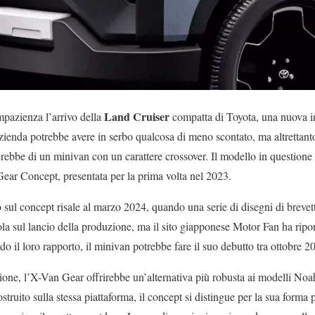
Land Cruiser
mpazienza l’arrivo della
compatta di Toyota, una nuova i
ienda potrebbe avere in serbo qualcosa di meno scontato, ma altrettanto
erebbe di un minivan con un carattere crossover. Il modello in questione
Gear Concept, presentata per la prima volta nel 2023.
ul concept risale al marzo 2024, quando una serie di disegni di brevetti
la sul lancio della produzione, ma il sito giapponese Motor Fan ha riport
o il loro rapporto, il minivan potrebbe fare il suo debutto tra ottobre 2
ione, l’X-Van Gear offrirebbe un’alternativa più robusta ai modelli No
truito sulla stessa piattaforma, il concept si distingue per la sua forma p