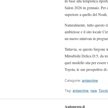
In base alla tempistica ripo
Salon 2026 in gennaio. Per q
superiore a quello del Noah, 
Naturalmente, tutto questo 
ambiziose e il sito locale C
un nuovo minivan in progra
Tuttavia, se questo furgone i
Mitsubishi Delica D:5, da te
quel modello stia per essere 
Toyota, le sue prospettive d
Categorie:
anteprime
Tag:
anteprime
,
new
,
Toyot
Autoprove.it