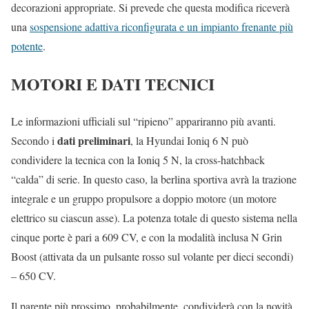
decorazioni appropriate. Si prevede che questa modifica riceverà
una
sospensione adattiva riconfigurata e un impianto frenante più
potente
.
MOTORI E DATI TECNICI
Le informazioni ufficiali sul “ripieno” appariranno più avanti.
dati preliminari
Secondo i
, la Hyundai Ioniq 6 N può
condividere la tecnica con la Ioniq 5 N, la cross-hatchback
“calda” di serie. In questo caso, la berlina sportiva avrà la trazione
integrale e un gruppo propulsore a doppio motore (un motore
elettrico su ciascun asse). La potenza totale di questo sistema nella
cinque porte è pari a 609 CV, e con la modalità inclusa N Grin
Boost (attivata da un pulsante rosso sul volante per dieci secondi)
– 650 CV.
Il parente più prossimo, probabilmente, condividerà con la novità