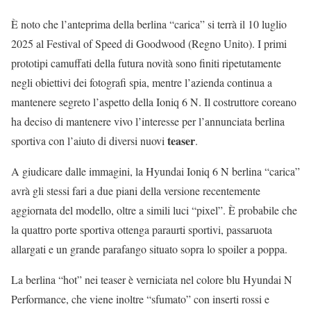
È noto che l’anteprima della berlina “carica” si terrà il 10 luglio
2025 al Festival of Speed di Goodwood (Regno Unito). I primi
prototipi camuffati della futura novità sono finiti ripetutamente
negli obiettivi dei fotografi spia, mentre l’azienda continua a
mantenere segreto l’aspetto della Ioniq 6 N. Il costruttore coreano
ha deciso di mantenere vivo l’interesse per l’annunciata berlina
teaser
sportiva con l’aiuto di diversi nuovi
.
A giudicare dalle immagini, la Hyundai Ioniq 6 N berlina “carica”
avrà gli stessi fari a due piani della versione recentemente
aggiornata del modello, oltre a simili luci “pixel”. È probabile che
la quattro porte sportiva ottenga paraurti sportivi, passaruota
allargati e un grande parafango situato sopra lo spoiler a poppa.
La berlina “hot” nei teaser è verniciata nel colore blu Hyundai N
Performance, che viene inoltre “sfumato” con inserti rossi e