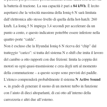
84 kWh
la batteria di trazione. La sua capacità è pari a
. È lecito
aspettarsi che la velocità massima della Ioniq 6 N sarà limitata
dall’elettronica allo stesso livello di quella della hot-hatch: 260
km/h. La Ioniq 5 N impiega 3,4 secondi per accelerare da un
punto a cento, e questo indicatore potrebbe essere inferiore nella
quattro porte “calda”.
Non è escluso che la Hyundai Ioniq 6 N riceva dei “chip” dal
tratteggio “carico”: si tratta del sistema N e-shift che imita il lavoro
del cambio a otto rapporti con due frizioni: limita la coppia dei
motori su ogni quasi-trasmissione e crea degli urti al momento
della commutazione – a questo scopo sono previsti dei paddle.
N Active Sound
L’elenco comprenderà probabilmente il sistema
+
, in grado di generare il suono di un motore turbo in funzione
con l’aiuto di dieci altoparlanti, di cui otto all’interno della
carrozzeria e altri due all’esterno.