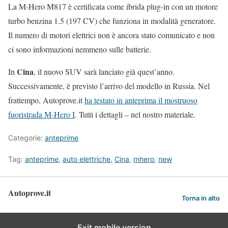
La M-Hero M817 è certificata come ibrida plug-in con un motore
turbo benzina 1.5 (197 CV) che funziona in modalità generatore.
Il numero di motori elettrici non è ancora stato comunicato e non
ci sono informazioni nemmeno sulle batterie.
Cina
In
, il nuovo SUV sarà lanciato già quest’anno.
Successivamente, è previsto l’arrivo del modello in Russia. Nel
frattempo, Autoprove.it
ha testato in anteprima il mostruoso
fuoristrada M-Hero I
. Tutti i dettagli – nel nostro materiale.
Categorie:
anteprime
Tag:
anteprime
,
auto elettriche
,
Cina
,
mhero
,
new
Autoprove.it
Torna in alto
Exit mobile version