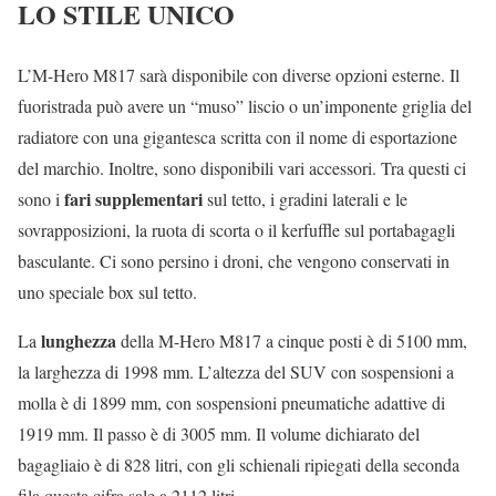
LO STILE UNICO
L’M-Hero M817 sarà disponibile con diverse opzioni esterne. Il
fuoristrada può avere un “muso” liscio o un’imponente griglia del
radiatore con una gigantesca scritta con il nome di esportazione
del marchio. Inoltre, sono disponibili vari accessori. Tra questi ci
fari supplementari
sono i
sul tetto, i gradini laterali e le
sovrapposizioni, la ruota di scorta o il kerfuffle sul portabagagli
basculante. Ci sono persino i droni, che vengono conservati in
uno speciale box sul tetto.
lunghezza
La
della M-Hero M817 a cinque posti è di 5100 mm,
la larghezza di 1998 mm. L’altezza del SUV con sospensioni a
molla è di 1899 mm, con sospensioni pneumatiche adattive di
1919 mm. Il passo è di 3005 mm. Il volume dichiarato del
bagagliaio è di 828 litri, con gli schienali ripiegati della seconda
fila questa cifra sale a 2112 litri.