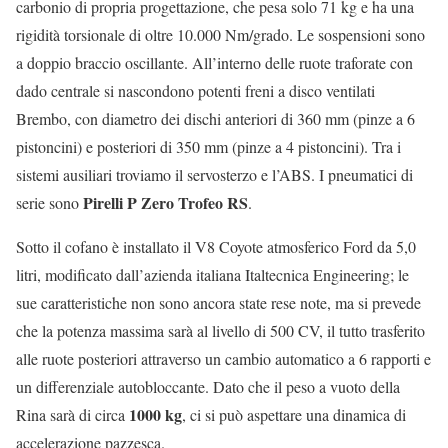
carbonio di propria progettazione, che pesa solo 71 kg e ha una
rigidità torsionale di oltre 10.000 Nm/grado. Le sospensioni sono
a doppio braccio oscillante. All’interno delle ruote traforate con
dado centrale si nascondono potenti freni a disco ventilati
Brembo, con diametro dei dischi anteriori di 360 mm (pinze a 6
pistoncini) e posteriori di 350 mm (pinze a 4 pistoncini). Tra i
sistemi ausiliari troviamo il servosterzo e l’ABS. I pneumatici di
Pirelli P Zero Trofeo RS
serie sono
.
Sotto il cofano è installato il V8 Coyote atmosferico Ford da 5,0
litri, modificato dall’azienda italiana Italtecnica Engineering; le
sue caratteristiche non sono ancora state rese note, ma si prevede
che la potenza massima sarà al livello di 500 CV, il tutto trasferito
alle ruote posteriori attraverso un cambio automatico a 6 rapporti e
un differenziale autobloccante. Dato che il peso a vuoto della
1000 kg
Rina sarà di circa
, ci si può aspettare una dinamica di
accelerazione pazzesca.