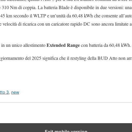
310 Nm di coppia. La batteria Blade è disponibile in due versioni: u
345 km secondo il WLTP e un’unità da 60,48 kWh che consente all’auto
e velocità di ricarica con un caricatore rapido DC sono ancora limitat
Extended Range
 in un unico allestimento
con batteria da 60,48 kWh.
ggiornamento del 2025 significa che il restyling della BUD Atto non arri
tto 3
,
new
Exit mobile version