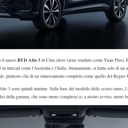
BYD Atto 3
 il nuovo
in Cina (dove viene venduto come Yuan Plus), B
25 in mercati come l’Australia e l’India. Stranamente, si tratta solo di u
uale, piuttosto che di un rinnovamento completo come quello del Regno 
Atto 3 sono quindi minime. Sulla base del modello dello scorso anno, l
llici della gamma, che sono meno complessi (e, a nostro avviso, meno belli