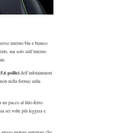
erso interno blu e bianco
forte, ma solo sull’interno
ale.
5,6 pollici
dell’infotainment
 non nella forma) sulla
un pacco al litio-ferro-
sia sei volte più leggera e
o stesso motore anteriore che