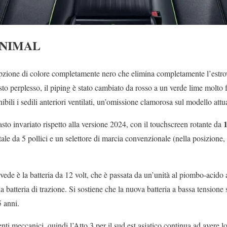
INIMAL
pzione di colore completamente nero che elimina completamente l’estrov
osto perplesso, il piping è stato cambiato da rosso a un verde lime molto 
ibili i sedili anteriori ventilati, un’omissione clamorosa sul modello attu
1
masto invariato rispetto alla versione 2024, con il touchscreen rotante da
tale da 5 pollici e un selettore di marcia convenzionale (nella posizione,
e è la batteria da 12 volt, che è passata da un’unità al piombo-acido a 
la batteria di trazione. Si sostiene che la nuova batteria a bassa tensione 
5 anni.
ti meccanici, quindi l’Atto 3 per il sud est asiatico continua ad avere l