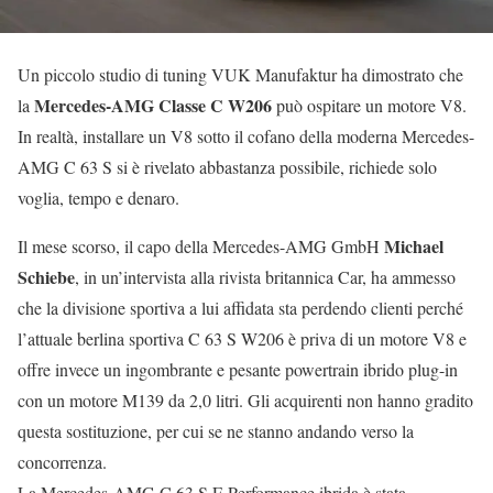
Un piccolo studio di tuning VUK Manufaktur ha dimostrato che
Mercedes-AMG Classe C W206
la
può ospitare un motore V8.
In realtà, installare un V8 sotto il cofano della moderna Mercedes-
AMG C 63 S si è rivelato abbastanza possibile, richiede solo
voglia, tempo e denaro.
Michael
Il mese scorso, il capo della Mercedes-AMG GmbH
Schiebe
, in un’intervista alla rivista britannica Car, ha ammesso
che la divisione sportiva a lui affidata sta perdendo clienti perché
l’attuale berlina sportiva C 63 S W206 è priva di un motore V8 e
offre invece un ingombrante e pesante powertrain ibrido plug-in
con un motore M139 da 2,0 litri. Gli acquirenti non hanno gradito
questa sostituzione, per cui se ne stanno andando verso la
concorrenza.
La Mercedes-AMG C 63 S E Performance ibrida è stata