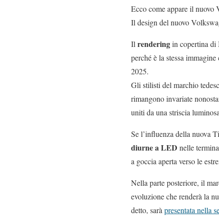
Ecco come appare il nuovo V
Il design del nuovo Volkswag
rendering
Il
in copertina di 
perché è la stessa immagine c
2025.
Gli stilisti del marchio tedes
rimangono invariate nonostant
uniti da una striscia luminos
Se l’influenza della nuova T
diurne a LED
nelle terminaz
a goccia aperta verso le est
Nella parte posteriore, il m
evoluzione che renderà la n
detto, sarà
presentata nella 