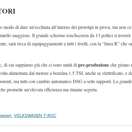
TORI
modo di dare un’occhiata all’interno dei prototipi in prova, ma non ce 
 fratello maggiore. Il grande schermo touchscreen da 13 pollici si troverà 
te, sarà ricca di equipaggiamenti a tutti i livelli, con la “linea R” che sa
pre-produzione
di cui sappiamo già che ci sono unità di
che girano n
olta alimentata dal motore a benzina 1.5 TSI, anche se elettrificato, e d
enti, ma tutti con cambio automatico DSG a sette rapporti. La grande 
 che promette un’elevata efficienza ma rimane segreta.
wagen
,
VOLKSWAGEN T-ROC