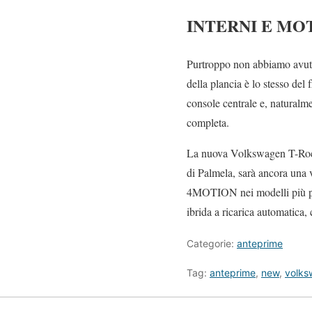
INTERNI E MO
Purtroppo non abbiamo avuto 
della plancia è lo stesso del
console centrale e, naturalmen
completa.
La nuova Volkswagen T-Roc, 
di Palmela, sarà ancora una v
4MOTION nei modelli più pot
ibrida a ricarica automatica,
Categorie:
anteprime
Tag:
anteprime
,
new
,
volks