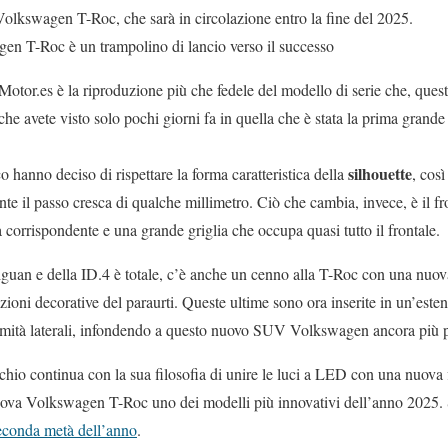
olkswagen T-Roc, che sarà in circolazione entro la fine del 2025.
en T-Roc è un trampolino di lancio verso il successo
Motor.es è la riproduzione più che fedele del modello di serie che, ques
he avete visto solo pochi giorni fa in quella che è stata la prima grande
silhouette
co hanno deciso di rispettare la forma caratteristica della
, cos
e il passo cresca di qualche millimetro. Ciò che cambia, invece, è il front
a corrispondente e una grande griglia che occupa quasi tutto il frontale.
iguan e della ID.4 è totale, c’è anche un cenno alla T-Roc con una nuov
ioni decorative del paraurti. Queste ultime sono ora inserite in un’esten
remità laterali, infondendo a questo nuovo SUV Volkswagen ancora più p
archio continua con la sua filosofia di unire le luci a LED con una nuov
uova Volkswagen T-Roc uno dei modelli più innovativi dell’anno 2025.
seconda metà dell’anno
.