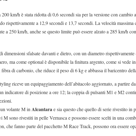
 200 km/h è stata ridotta di 0,6 secondi sia per la versione con cambio 
o rispettivamente a 12,9 secondi e 13,7 secondi. La velocità massima
ente a 250 km/h, anche se questo limite può essere alzato a 285 km/h con
di dimensioni sfalsate davanti e dietro, con un diametro rispettivamente d
 nero, ma come optional è disponibile la finitura argento, come si vede 
in fibra di carbonio, che riduce il peso di 6 kg e abbassa il baricentro dell
ling riceve un equipaggiamento dell’abitacolo aggiornato, a partire d
 a un indicatore di posizione a ore 12; la coppia di pulsanti M1 e M2 conti
ezioni.
Alcantara
 un volante M in
e sia questo che quello di serie rivestito in 
ivi M sono rivestiti in pelle Vernasca e possono essere scelti in una comb
on, che fanno parte del pacchetto M Race Track, possono ora essere op