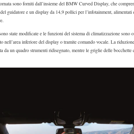
rnata sono forniti dall’insieme del BMW Curved Display, che compren
 del guidatore e un display da 14,9 pollici per l’infotainment, alimenta
ve.
 sono state modificate e le funzioni del sistema di climatizzazione sono o
o nell’area inferiore del display o tramite comando vocale. La riduzion
 da un quadro strumenti ridisegnato, mentre le griglie delle bocchette d