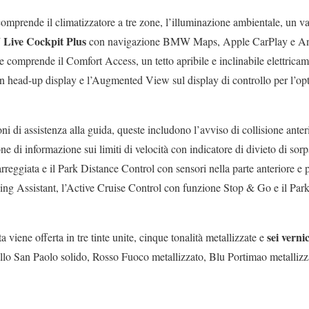
mprende il climatizzatore a tre zone, l’illuminazione ambientale, un vas
ive Cockpit Plus
con navigazione BMW Maps, Apple CarPlay e An
comprende il Comfort Access, un tetto apribile e inclinabile elettricam
 head-up display e l’Augmented View sul display di controllo per l’
ni di assistenza alla guida, queste includono l’avviso di collisione anteri
ne di informazione sui limiti di velocità con indicatore di divieto di sorp
reggiata e il Park Distance Control con sensori nella parte anteriore e po
ng Assistant, l’Active Cruise Control con funzione Stop & Go e il Park
sei verni
ne offerta in tre tinte unite, cinque tonalità metallizzate e
llo San Paolo solido, Rosso Fuoco metallizzato, Blu Portimao metallizz