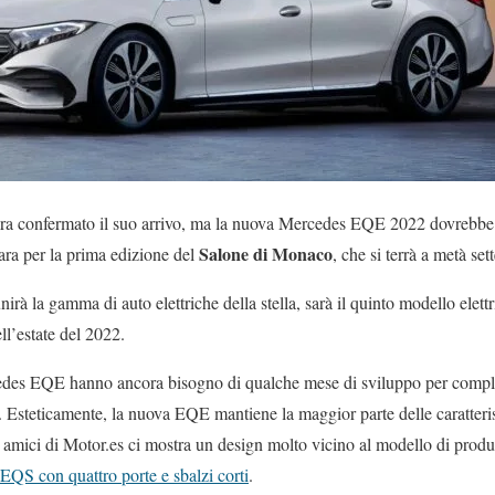
a confermato il suo arrivo, ma la nuova Mercedes EQE 2022 dovrebbe 
Salone di Monaco
ra per la prima edizione del
, che si terrà a metà se
irà la gamma di auto elettriche della stella, sarà il quinto modello elett
ell’estate del 2022.
cedes EQE hanno ancora bisogno di qualche mese di sviluppo per comple
. Esteticamente, la nuova EQE mantiene la maggior parte delle caratteris
li amici di Motor.es ci mostra un design molto vicino al modello di prod
 EQS con quattro porte e sbalzi corti
.