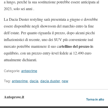
a lungo, perché la sua sostituzione potrebbe essere anticipata al
2023, solo sei anni .
La Dacia Duster restyling sarà presentata a giugno e dovrebbe
essere disponibile negli showroom del marchio entro la fine
dell’estate. Per quanto riguarda il prezzo, dopo alcuni picchi
inflazionistici di recente, uno dei SUV più conveniente isul
rtellino del prezzo i
mercato potrebbe mantenere il suo ca
n
equilibrio, con un prezzo entry-level fedele ai 12.490 euro
attualmente dichiarati.
Categorie:
anteprime
Tag:
anteprime
,
dacia
,
dacia duster
,
new
Autoprove.it
Torna in alto