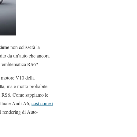
zione
non eclisserà la
uito da un’auto che ancora
re l’emblematica RS6?
l motore V10 della
la, ma è molto probabile
lla RS6. Come sappiamo le
’attuale Audi A6,
così come i
Il rendering di Auto-