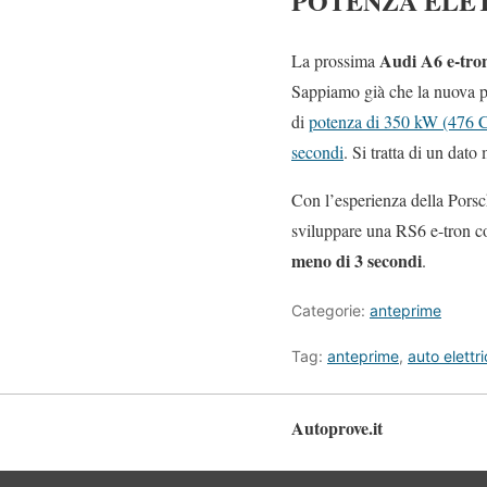
POTENZA ELE
Audi A6 e-tr
La prossima
Sappiamo già che la nuova pi
di
potenza di 350 kW (476 CV
secondi
. Si tratta di un dat
Con l’esperienza della Porsc
sviluppare una RS6 e-tron c
meno di 3 secondi
.
Categorie:
anteprime
Tag:
anteprime
,
auto elettr
Autoprove.it