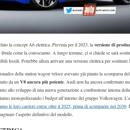
versione di produ
ato la concept A6 elettrica. Prevista per il 2023, la
ibrida come la conosciamo. A lungo termine, ci si chiede se sarà sostit
ibili fossili. Potrebbe allora arrivare una versione elettrica per sostitui
cionados della station wagon veloce avevano già pianto la scomparsa de
V8 ancora più potente
tuito da un
. Audi non ha ancora confermato nul
eranno allo sviluppo di una nuova generazione a combustione interna de
e stanno monopolizzando i budget all’interno del gruppo Volkswagen. L
nno le loro carriere estese oltre il 2025, prima di scomparire nel 2030
. 
ginare l’aspetto definitivo del modello.