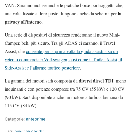
VAN. Saranno incluse anche le pratiche borse portaoggetti, che,
la
una volta fissate al loro posto, fungono anche da schermi per
privacy all’interno
.
Una serie di dispositivi di sicurezza renderanno il nuovo Mini-
Camper, beh, più sicuro. Tra gli ADAS ci saranno, il Travel
Assist, che
consente per la prima volta la guida assistita su un
veicolo commerciale Volkswagen, così come il Trailer Assist, il
Side-Assist e l’allarme traffico posteriore
.
diversi diesel TDI
La gamma dei motori sarà composta da
, meno
inquinanti e con potenze comprese tra 75 CV (55 kW) e 120 CV
(90 kW). Sarà disponibile anche un motore a turbo a benzina da
115 CV (84 kW).
Categorie:
anteprime
Tag:
new
,
vw caddy