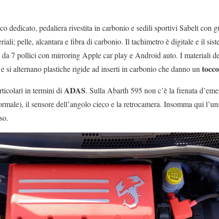
co dedicato, pedaliera rivestita in carbonio e sedili sportivi Sabelt con g
ali; pelle, alcantara e fibra di carbonio. Il tachimetro è digitale e il si
a 7 pollici con mirroring Apple car play e Android auto. I materiali d
tocco
e si alternano plastiche rigide ad inserti in carbonio che danno un
ADAS
ticolari in termini di
. Sulla Abarth 595 non c’è la frenata d’emeg
ormale), il sensore dell’angolo cieco e la retrocamera. Insomma qui l’un
so.