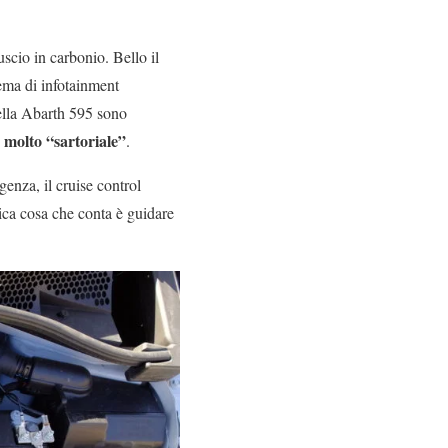
uscio in carbonio. Bello il
stema di infotainment
ella Abarth 595 sono
 molto “sartoriale”
.
enza, il cruise control
ica cosa che conta è guidare