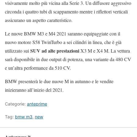
visivamente molto più vicina alla Serie 3. Un diffusore aggressivo
circonda i quattro tubi di scappamento mentre i riflettori verticali
assicurano un aspetto caratteristico.
Le nuove BMW M3 e M4 2021 saranno equipaggiate con il
nuovo motore S58 TwinTurbo a sei cilindri in linea, che è già
SUV ad alte prestazioni
utilizzato sui
X3 M e X4 M. La vettura
sarà disponibile in due output di potenza, una variante da 480 CV
e un’altra performance da 510 CV.
BMW presenterà le due nuove M in autunno e le vendite
inizieranno all’inizio del 2021.
Categorie:
anteprime
Tag:
bmw m3
,
new
Autoprove.it