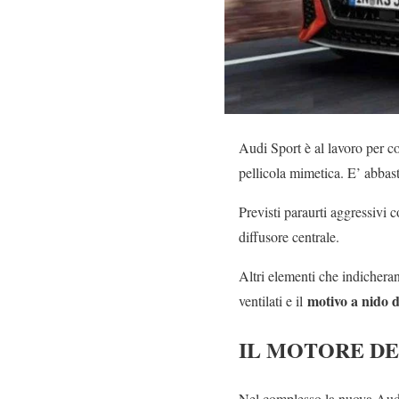
Audi Sport è al lavoro per c
pellicola mimetica. E’ abbasta
Previsti paraurti aggressivi 
diffusore centrale.
Altri elementi che indichera
motivo a nido 
ventilati e il
IL MOTORE DEL
Nel complesso la nuova Au