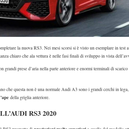
ompletare la nuova RS3. Nei mesi scorsi si è visto un esemplare in test 
nza chiaro che ala vettura è nelle fasi finali di sviluppo in vista dell’a
con grandi prese d’aria nella parte anteriore e enormi terminali di scaric
nno che questa non è una normale Audi A3 sono i grandi cerchi in lega, i
d’ape
della griglia anteriore.
L’AUDI RS3 2020
prestazioni molto superiori
di RS3 promette di
a quelle del modello at