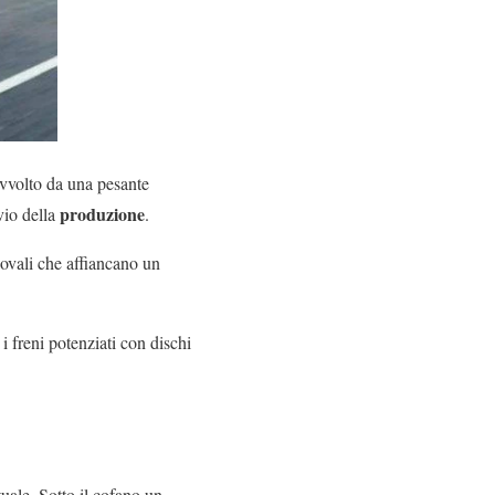
avvolto da una pesante
produzione
vvio della
.
o ovali che affiancano un
 freni potenziati con dischi
tuale. Sotto il cofano un