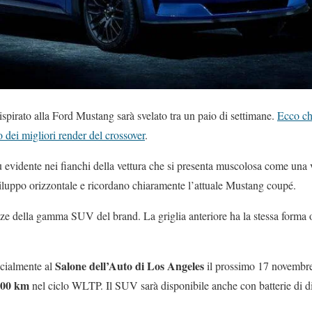
ispirato alla Ford Mustang sarà svelato tra un paio di settimane.
Ecco ch
dei migliori render del crossover
.
evidente nei fianchi della vettura che si presenta muscolosa come una
sviluppo orizzontale e ricordano chiaramente l’attuale Mustang coupé.
ze della gamma SUV del brand. La griglia anteriore ha la stessa forma o
Salone dell’Auto di Los Angeles
icialmente al
il prossimo 17 novembre
 600 km
nel ciclo WLTP. Il SUV sarà disponibile anche con batterie di d