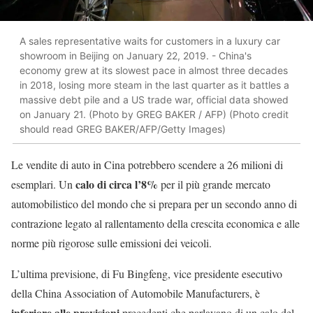
A sales representative waits for customers in a luxury car
showroom in Beijing on January 22, 2019. - China's
economy grew at its slowest pace in almost three decades
in 2018, losing more steam in the last quarter as it battles a
massive debt pile and a US trade war, official data showed
on January 21. (Photo by GREG BAKER / AFP) (Photo credit
should read GREG BAKER/AFP/Getty Images)
Le vendite di auto in Cina potrebbero scendere a 26 milioni di
calo di circa l’8%
esemplari. Un
per il più grande mercato
automobilistico del mondo che si prepara per un secondo anno di
contrazione legato al rallentamento della crescita economica e alle
norme più rigorose sulle emissioni dei veicoli.
L’ultima previsione, di Fu Bingfeng, vice presidente esecutivo
della China Association of Automobile Manufacturers, è
inferiore alle previsioni
precedenti che parlavano di un calo del