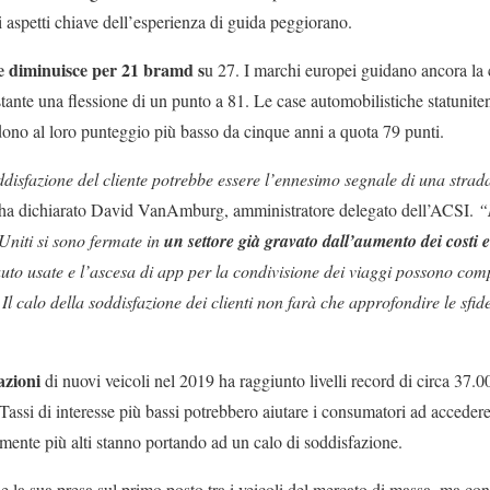
gli aspetti chiave dell’esperienza di guida peggiorano.
te diminuisce per 21 bramd s
u 27. I marchi europei guidano ancora la c
stante una flessione di un punto a 81. Le case automobilistiche statunite
ndono al loro punteggio più basso da cinque anni a quota 79 punti.
oddisfazione del cliente potrebbe essere l’ennesimo segnale di una strad
 ha dichiarato David VanAmburg, amministratore delegato dell’ACSI.
“
i Uniti si sono fermate in
un settore già gravato dall’aumento dei costi 
 auto usate e l’ascesa di app per la condivisione dei viaggi possono c
 Il calo della soddisfazione dei clienti non farà che approfondire le sfid
azioni
di nuovi veicoli nel 2019 ha raggiunto livelli record di circa 37.
 Tassi di interesse più bassi potrebbero aiutare i consumatori ad accedere
mente più alti stanno portando ad un calo di soddisfazione.
e la sua presa sul primo posto tra i veicoli del mercato di massa, ma co