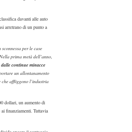
lassifica davanti alle auto
nsi arretrano di un punto a
a sconnessa per le case
Nella prima metà dell’anno,
e dalle continue minacce
omportare un allontanamento
e che affliggono l’industria
000 dollari, un aumento di
 ai finanziamenti. Tuttavia
ndivide ancora il vantaggio