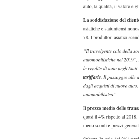
auto, la qualità, il valore e 
La soddisfazione del clien
asiatiche e statunitensi nono
78. I produttori asiatici sce
“Il travolgente calo della s
automobilistiche nel 20
19″,
le vendite di auto negli Stat
tariffarie
. Il passaggio alle
dagli acquisti di nuove auto.
automobilistica
.”
prezzo medio delle trans
Il
quasi il 4% rispetto al 2018.
meno sconti e prezzi general
Subaru (in calo del 2%) perd